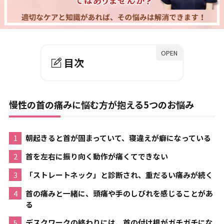
目次
0-1.
慢性の首の痛みに悩む方が抱え
る5つのお悩み
慢性の首の痛みに悩む方が抱える5つのお悩み
1.
1. なぜあなたの首の痛みは改善
朝起きると首が固まっていて、
寝違え
が癖になっている
しないのか？
首を左右に振り向く動作が痛くてできない
2.
2.むすび訪問整体が考える「首
「ストレートネック」と診断され、重だるい痛みが続く
の痛み」の本当の原因
首の痛みと一緒に、
頭痛や手のしびれ
を感じることがあ
る
2-1-1.
原因１：首の「深部筋膜の硬
直・癒着」
デスクワークの終わりには、首の付け根がガチガチにな