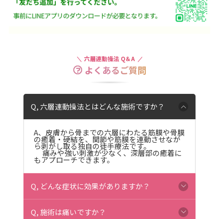
六層連動操法 Q＆A
よくあるご質問
Q, 六層連動操法とはどんな施術ですか？
A、皮膚から骨までの六層にわたる筋膜や骨膜
の癒着・硬結を、関節や筋膜を連動させなが
ら剥がし取る独自の徒手療法です。
痛みや強い刺激が少なく、深層部の癒着に
もアプローチできます。
Q, どんな症状に効果がありますか？
Q, 施術は痛いですか？