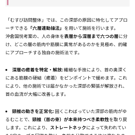
「むすび訪問整体」では、この深部の原因に特化してアプロ
ーチできる
「六層連動操法」
を用いて施術を行います。
沖倉国悦考案の、人の身体を
表層から深層まで六つの層
に分
け、どこの層の筋肉や筋膜に異常があるのかを見極め、的確
にアプローチする独自の施術法です。
深層の癒着を特定・解放:
繊細な手技により、首の奥深く
にある筋膜の硬結（癒着）をピンポイントで緩めます。これ
により、他の施術では届かなかった深部の緊張が解放され、
首の血流が大幅に改善します。
頸椎の動きを正常化:
固くこわばっていた深部の筋肉がゆ
るむことで、
頸椎（首の骨）が本来持つべき柔軟性
を取り戻
します。これにより、
ストレートネック
によって失われてい