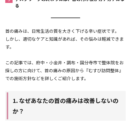
る
2-1-2.
原因２：頸椎の「S字カーブ
の消失」（ストレートネック）
首の痛みは、日常生活の質を大きく下げる辛い症状です。
3.
3. 「六層連動操法」が長年の首
しかし、適切なケアと知識があれば、その悩みは軽減できま
の痛みに効く理由
す。
4.
4．深部から首の機能を回復させ
るアプローチを
この記事では、府中・小金井・調布・国分寺市で整体院をお
探しの方に向けて、首の痛みの原因から『むすび訪問整体』
での施術方針などを詳しくご紹介します。
1. なぜあなたの首の痛みは改善しないの
か？