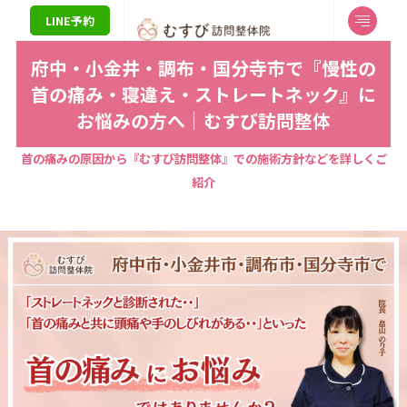
LINE予約
府中・小金井・調布・国分寺市で『慢性の
首の痛み・寝違え・ストレートネック』に
お悩みの方へ｜むすび訪問整体
首の痛みの原因から『むすび訪問整体』での施術方針などを詳しくご
紹介