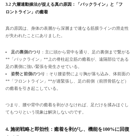
3.2 六層連動操法が捉える真の原因：「バックライン」と「フ
ロントライン」の癒着
真の原因は、身体の表層から深層まで連なる筋膜ラインの滑走性
が失われたことにありました。
足の裏側のつり
：主に頭から背中を通り、足の裏側まで繋がる
**「バックライン」**上の脊柱起立筋の癒着が、遠隔部位である
足の裏側に強い緊張を発生させている。
姿勢と前側のつり
：そり腰姿勢により胸が落ち込み、体前面の
**「フロントライン」**が過緊張し、足の前側（前脛骨筋など）
の癒着を引き起こしている。
つまり、腰や背中の癒着を剥がさなければ、足だけを揉みほぐし
てもつりという現象は解決しないのです。
4. 施術戦略と即効性：癒着を剥がし、機能を100%に回復