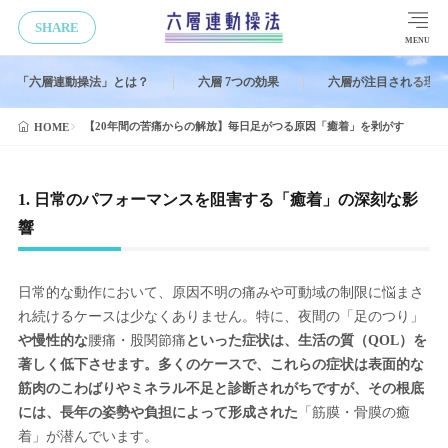
SHARE
MENU
「六層連動操法」とは？
六層 7つの効果
六層が注目される理由
【20年間の苦痛からの解放】毎日足がつる原因「癒着」を剥がす
HOME
1. 日常のパフォーマンスを阻害する「癒着」の深刻な影
響
日常的な動作において、原因不明の痛みや可動域の制限に悩まさ
れ続けるケースは少なくありません。特に、夜間の「足のつり」
や慢性的な
腰痛・股関節痛
といった症状は、生活の質（QOL）を
著しく低下させます。多くのケースで、これらの症状は表面的な
筋肉のこわばりやミネラル不足と診断されがちですが、その根底
には、長年の姿勢や負担によって形成された
「筋膜・骨膜の癒
着」が潜んでいます。