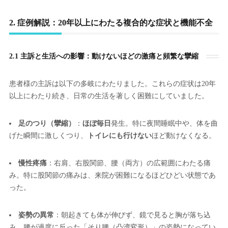
2. 症例解説：20年以上にわたる複合的な症状と機能不全
2.1 主訴と生活への影響：動けないほどの激痛と頻繁な攣縮
患者様の主訴は以下の多岐にわたりました。これらの症状は20年
以上にわたり続き、日常の生活を著しく困難にしていました。
足のつり（攣縮）
：
ほぼ毎日
発生。特に夜間睡眠中や、体を曲
げた瞬間に激しくつり、
トイレにも行けない
ほど動けなくなる。
慢性疼痛
：右肩、右股関節、腰（両方）の広範囲にわたる痛
み。特に股関節の痛みは、来院が困難になるほどひどい状態であ
った。
姿勢の異常
：朝起きても体が伸びず、鏡で見ると胸が落ち込
み、腰が過度に反った「そり腰（凸湾変形）」の姿勢になってい