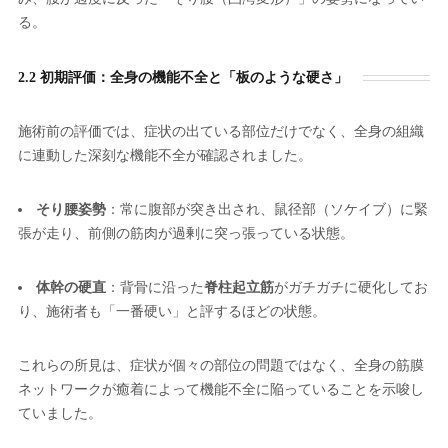
る。
2.2 初期評価：全身の機能不全と「板のような硬さ」
施術前の評価では、症状の出ている部位だけでなく、全身の組織
に連動した深刻な機能不全が確認されました。
そり腰姿勢
：常に腹部が突き出され、鼠径部（ソケイブ）に緊
張が走り、前側の筋肉が過剰に突っ張っている状態。
体幹の硬直
：背骨に沿った
脊柱起立筋
がガチガチに硬化してお
り、施術者も「一番硬い」と評するほどの状態。
これらの所見は、症状が個々の部位の問題ではなく、全身の筋膜
ネットワークが癒着によって機能不全に陥っていることを示唆し
ていました。