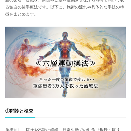
膜の癒着・硬結を、関節や筋膜を連動させながら無痛で剥がし取
る独自の徒手療法です。以下に、施術の流れや具体的な手技の特
徴をまとめます。
①
問診と検査
施術前に、症状や不調の経緯、日常生活での動作（歩行・座り