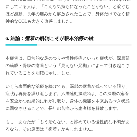
にしている人は」「こんな気持ちになったことがない」と涙ぐむ
ほど感動。長年の痛みから解放されたことで、身体だけでなく精
神的なQOLも大きく改善しました。
6. 結論：癒着の解消こそが根本治療の鍵
本症例は、日常的な足のつりや慢性疼痛といった症状が、深層部
の筋膜・骨膜の癒着という「見えない足枷」によって引き起こさ
れていることを明確に示しました。
いくら表面的な治療を続けても、深部の癒着が残っている限り、
症状は再発を繰り返します。六層連動操法®は、この深層の癒着
を安全かつ効果的に剥がし取り、身体の機能を本来あるべき状態
に回復させることで、長年の苦痛から患者様を解放します。
もし、あなたが「もう治らない」と諦めている慢性的な不調があ
るなら、その原因は「癒着」かもしれません。