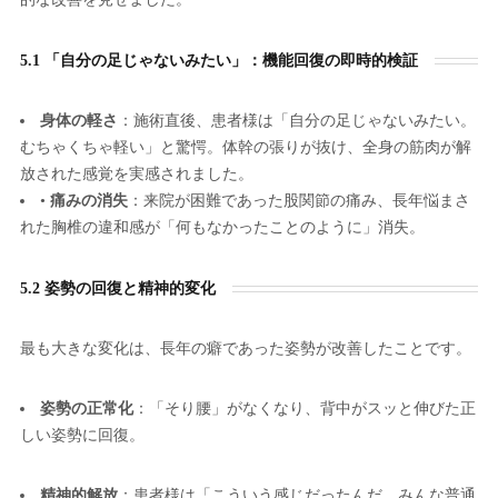
5.1 「自分の足じゃないみたい」：機能回復の即時的検証
身体の軽さ
：施術直後、患者様は「自分の足じゃないみたい。
むちゃくちゃ軽い」と驚愕。体幹の張りが抜け、全身の筋肉が解
放された感覚を実感されました。
•
痛みの消失
：来院が困難であった股関節の痛み、長年悩まさ
れた胸椎の違和感が「何もなかったことのように」消失。
5.2 姿勢の回復と精神的変化
最も大きな変化は、長年の癖であった姿勢が改善したことです。
姿勢の正常化
：「そり腰」がなくなり、背中がスッと伸びた正
しい姿勢に回復。
精神的解放
：患者様は「こういう感じだったんだ、みんな普通